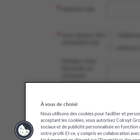
Adresse mail
Vous désirez être
Téléphon
contacté(e) par
Adresse 
Rédigez votre
demande ou
remarque
En option
À vous de choisir
Nous utilisons des cookies pour faciliter et perso
acceptant les cookies, vous autorisez Colruyt Group
En contin
sociaux et de publicité personnalisée en fonction
votre profil. Et ce, y compris en collaboration ave
tout moment en cliquant sur "Paramètres des coo