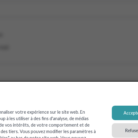
e
mail
nnaliser votre expérience sur le site web. En
Accepte
 à les utiliser à des fins d'analyse, de médias
uant, vous marquez votre accord avec la
Déclaration de 
 de vos intérêts, de votre comportement et de
Refuser
c des tiers. Vous pouvez modifier les paramètres à
kies" au bas de notre site web. Vous pouvez