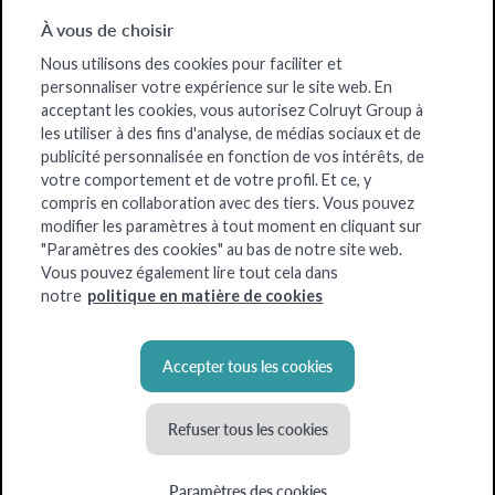
Colruyt Group Foundation
À vous de choisir
Offres d'emploi
Nous utilisons des cookies pour faciliter et
personnaliser votre expérience sur le site web. En
Xtra
acceptant les cookies, vous autorisez Colruyt Group à
les utiliser à des fins d'analyse, de médias sociaux et de
Real Estate
publicité personnalisée en fonction de vos intérêts, de
votre comportement et de votre profil. Et ce, y
compris en collaboration avec des tiers. Vous pouvez
modifier les paramètres à tout moment en cliquant sur
"Paramètres des cookies" au bas de notre site web.
Vous pouvez également lire tout cela dans
notre
politique en matière de cookies
© Colruyt Group
2026
Accepter tous les cookies
Déclaration de confidentialité
Refuser tous les cookies
Déclaration de confidentialité Xtra
Conditions d'utilisation
Paramètres des cookies