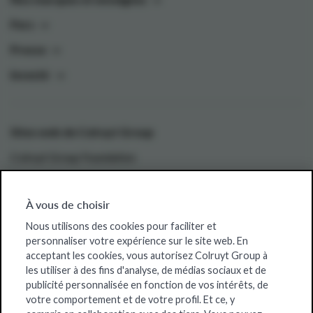
Pers
Presse
Investir
Sites web de Colruyt Group
Colruyt Group Foundation
Offres d'emploi
À vous de choisir
Xtra
Nous utilisons des cookies pour faciliter et
Real Estate
personnaliser votre expérience sur le site web. En
acceptant les cookies, vous autorisez Colruyt Group à
les utiliser à des fins d'analyse, de médias sociaux et de
publicité personnalisée en fonction de vos intérêts, de
votre comportement et de votre profil. Et ce, y