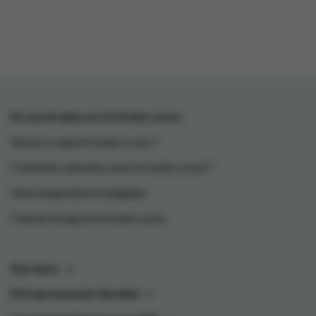
En savoir plus sur le Green-score
Qu'est-ce que le Green-score ?
Comment calculons-nous le Green-score ?
Votre empreinte écologique
Colruyt Group et le Green-score
À propos
Entrepreneuriat durable