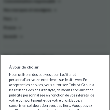
Consommation responsable
Nos marques et enseignes
Pers
Presse
Investir
Sites web de Colruyt Group
Colruyt Group Foundation
À vous de choisir
Offres d'emploi
Nous utilisons des cookies pour faciliter et
personnaliser votre expérience sur le site web. En
Xtra
acceptant les cookies, vous autorisez Colruyt Group à
les utiliser à des fins d'analyse, de médias sociaux et de
Real Estate
publicité personnalisée en fonction de vos intérêts, de
votre comportement et de votre profil. Et ce, y
compris en collaboration avec des tiers. Vous pouvez