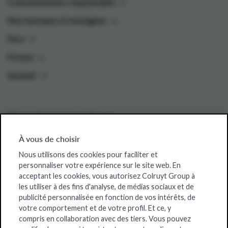
Consommation responsable
Nos marques et enseignes
Pers
Presse
Investir
Sites web de Colruyt Group
Colruyt Group Foundation
À vous de choisir
Offres d'emploi
Nous utilisons des cookies pour faciliter et
personnaliser votre expérience sur le site web. En
Xtra
acceptant les cookies, vous autorisez Colruyt Group à
les utiliser à des fins d'analyse, de médias sociaux et de
Real Estate
publicité personnalisée en fonction de vos intérêts, de
votre comportement et de votre profil. Et ce, y
compris en collaboration avec des tiers. Vous pouvez