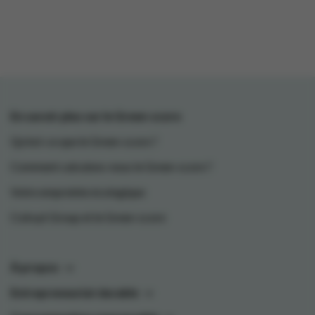
En savoir plus sur le Green-score
Qu'est-ce que le Green-score ?
Comment calculons-nous le Green-score ?
Votre empreinte écologique
Colruyt Group et le Green-score
À propos
Entrepreneuriat durable