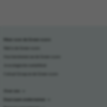
Meer over de Green-score
Wat is de Green-score
Hoe berekenen we de Green-score
Je ecologische voetafdruk
Colruyt Group en de Green-score
Over ons
Duurzaam ondernemen