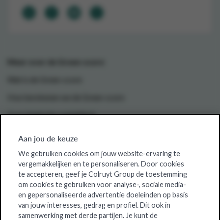
Meer over de Green-score
Wat is de Green-score
Hoe berekenen we de Green-score
Je ecologische voetafdruk
Colruyt Group en de Green-score
Aan jou de keuze
We gebruiken cookies om jouw website-ervaring te
vergemakkelijken en te personaliseren. Door cookies
Over ons
te accepteren, geef je Colruyt Group de toestemming
Duurzaam ondernemen
om cookies te gebruiken voor analyse-, sociale media-
en gepersonaliseerde advertentie doeleinden op basis
Bewust consumeren
van jouw interesses, gedrag en profiel. Dit ook in
samenwerking met derde partijen. Je kunt de