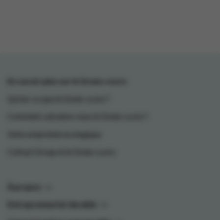
En savoir plus sur le Green-score
Qu'est-ce que le Green-score ?
Comment calculons-nous le Green-score ?
Votre empreinte écologique
Colruyt Group et le Green-score
À propos
Entrepreneuriat durable