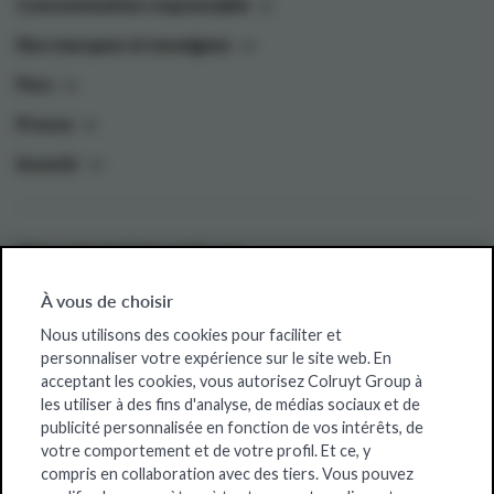
Consommation responsable
Nos marques et enseignes
Pers
Presse
Investir
Sites web de Colruyt Group
Colruyt Group Foundation
À vous de choisir
Offres d'emploi
Nous utilisons des cookies pour faciliter et
personnaliser votre expérience sur le site web. En
Xtra
acceptant les cookies, vous autorisez Colruyt Group à
les utiliser à des fins d'analyse, de médias sociaux et de
Real Estate
publicité personnalisée en fonction de vos intérêts, de
votre comportement et de votre profil. Et ce, y
compris en collaboration avec des tiers. Vous pouvez