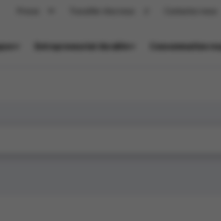
Presse
Travailler chez nous
Contactez-nous
opos
Entrepreneuriat durable
Consommation res