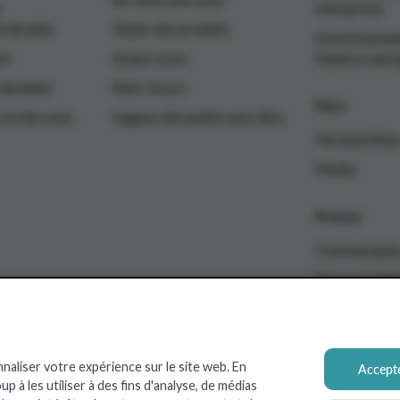
entreprises
 durable
Tester des produits
Investissemen
rs
Green-score
d'autres mar
 durables
Nutri-Score
Pers
 en lien avec
Gagnez des points avec Xtra
Persberichte
Media
Presse
Communiqués 
Espace multi
nnaliser votre expérience sur le site web. En
Accepte
 à les utiliser à des fins d'analyse, de médias
Xtra
Real Estate