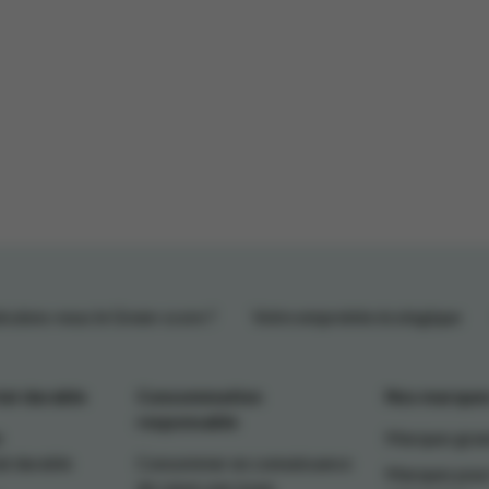
ulons-nous le Green-score ?
Votre empreinte écologique
at durable
Consommation
Nos marques
responsable
e
Marques gran
at durable
Consommer en connaissance
Marques pour
de cause, pas à pas