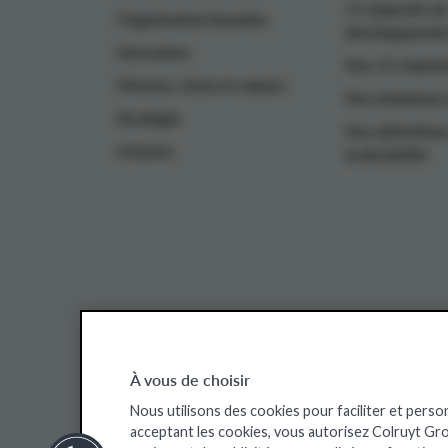
17 objectifs de
Organisation humaine
développement
Innovation
Nos 11 chantie
Mission, vision et valeurs
Nos initiatives
Stratégie
Nos définitions
Histoire
la durabilité
À vous de choisir
Sites web de Colruyt Group
Nous utilisons des cookies pour faciliter et perso
acceptant les cookies, vous autorisez Colruyt Group
Colruyt Group Foundation
Offres d'emploi