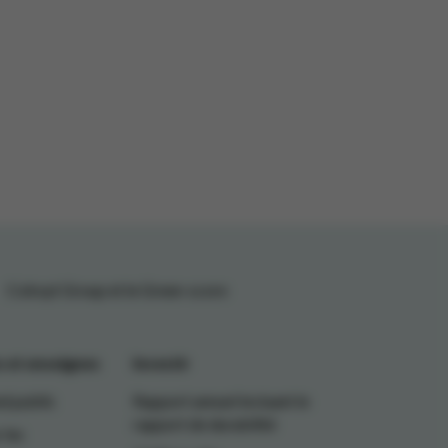
Colruyt Group et le Green-score
 et enseignes
Investir
d public
Rapport annuel incluant le
rapport de durabilité
 les