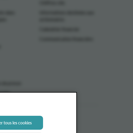
Chiffres clés
ts dans
Informations destinées aux
ques
actionnaires
Calendrier financier
Communication financière
n
de presse
média
r tous les cookies