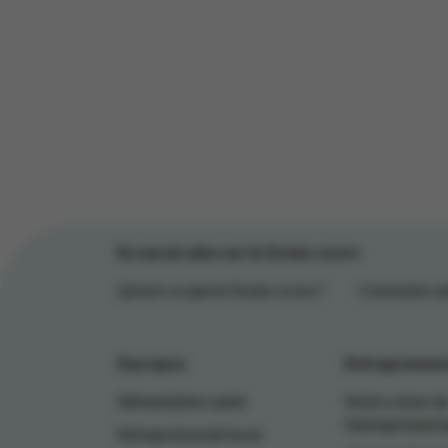
En savoir plus sur le Green-score
Qu'est-ce que le Green-score ?
Comment calc
À propos
Entrepreneuri
Alimentation santé
Notre vision d
l’entrepreneuri
Entrepreneuriat local