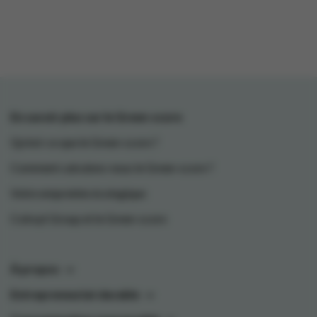
En savoir plus sur le Green-score
Qu'est-ce que le Green-score ?
Comment calculons-nous le Green-score ?
Votre empreinte écologique
Colruyt Group et le Green-score
À propos
Entrepreneuriat durable