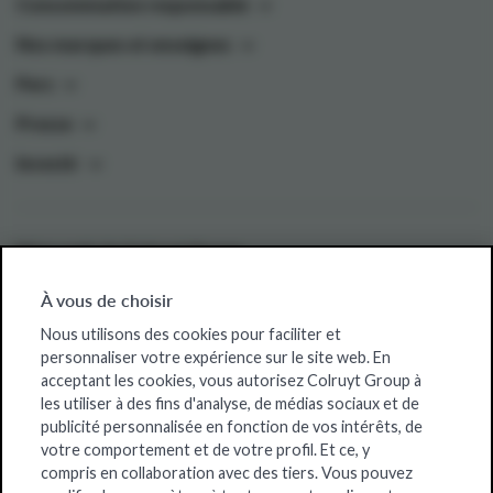
Consommation responsable
Nos marques et enseignes
Pers
Presse
Investir
Sites web de Colruyt Group
Colruyt Group Foundation
À vous de choisir
Offres d'emploi
Nous utilisons des cookies pour faciliter et
personnaliser votre expérience sur le site web. En
Xtra
acceptant les cookies, vous autorisez Colruyt Group à
les utiliser à des fins d'analyse, de médias sociaux et de
Real Estate
publicité personnalisée en fonction de vos intérêts, de
votre comportement et de votre profil. Et ce, y
compris en collaboration avec des tiers. Vous pouvez