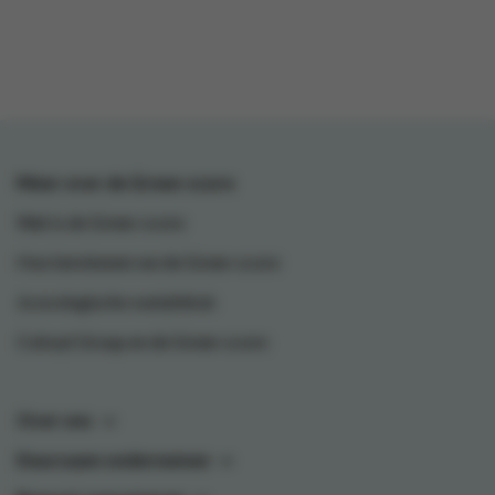
Meer over de Green-score
Wat is de Green-score
Hoe berekenen we de Green-score
Je ecologische voetafdruk
Colruyt Group en de Green-score
Over ons
Duurzaam ondernemen