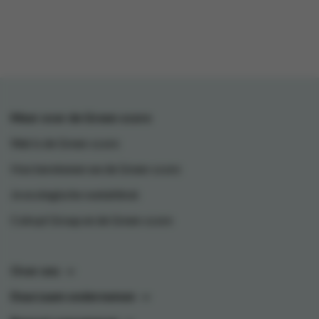
Meer over de Green-score
Wat is de Green-score
Hoe berekenen we de Green-score
Je ecologische voetafdruk
Colruyt Group en de Green-score
Over ons
Duurzaam ondernemen