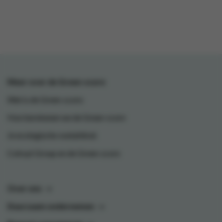
Meer over de Green-score
Wat is de Green-score
Hoe berekenen we de Green-score
Je ecologische voetafdruk
Colruyt Group en de Green-score
Over ons
Duurzaam ondernemen