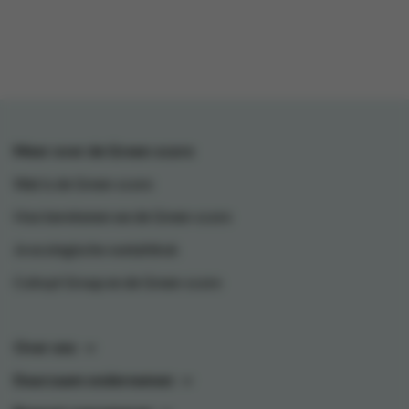
Meer over de Green-score
Wat is de Green-score
Hoe berekenen we de Green-score
Je ecologische voetafdruk
Colruyt Group en de Green-score
Over ons
Duurzaam ondernemen