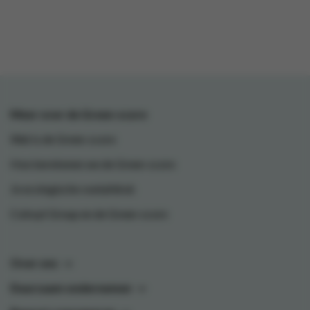
Meer over de Green-score
Wat is de Green-score
Hoe berekenen we de Green-score
Je ecologische voetafdruk
Colruyt Group en de Green-score
Over ons
Duurzaam ondernemen