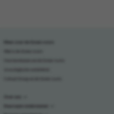
Meer over de Green-score
Wat is de Green-score
Hoe berekenen we de Green-score
Je ecologische voetafdruk
Colruyt Group en de Green-score
Over ons
Duurzaam ondernemen