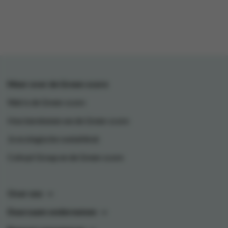
Meer over de Green-score
Wat is de Green-score
Hoe berekenen we de Green-score
Je ecologische voetafdruk
Colruyt Group en de Green-score
Over ons
Duurzaam ondernemen