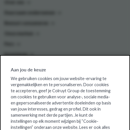
Over ons
Duurzaam ondernemen
Bewust consumeren
Onze merken
Pers
Investeren
Aan jou de keuze
Colruyt Group websites
We gebruiken cookies om jouw website-ervaring te
vergemakkelijken en te personaliseren. Door cookies
Colruyt Group Foundation
te accepteren, geef je Colruyt Group de toestemming
om cookies te gebruiken voor analyse-, sociale media-
Jobsite
en gepersonaliseerde advertentie doeleinden op basis
Xtra
van jouw interesses, gedrag en profiel. Dit ook in
samenwerking met derde partijen. Je kunt de
Real Estate
instellingen op elk moment wijzigen bij “Cookie-
instellingen” onderaan onze website. Lees er ook alles