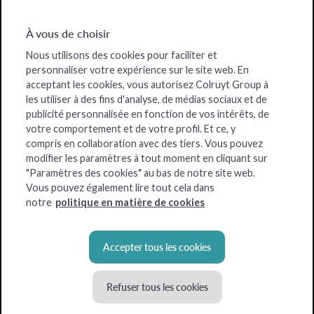
Sites web de Colruyt Group
Colruyt Group Foundation
À vous de choisir
Offres d'emploi
Nous utilisons des cookies pour faciliter et
personnaliser votre expérience sur le site web. En
Xtra
acceptant les cookies, vous autorisez Colruyt Group à
les utiliser à des fins d'analyse, de médias sociaux et de
Real Estate
publicité personnalisée en fonction de vos intérêts, de
votre comportement et de votre profil. Et ce, y
compris en collaboration avec des tiers. Vous pouvez
modifier les paramètres à tout moment en cliquant sur
"Paramètres des cookies" au bas de notre site web.
Vous pouvez également lire tout cela dans
notre
politique en matière de cookies
© Colruyt Group
2026
Accepter tous les cookies
Déclaration de confidentialité
Refuser tous les cookies
Déclaration de confidentialité Xtra
Conditions d'utilisation