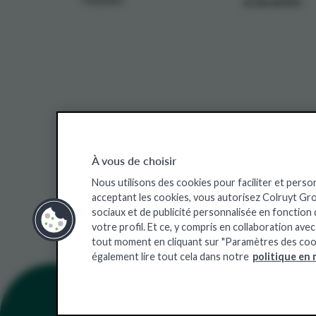
la durabilité
À vous de choisir
Sites web de Colruyt Group
Nous utilisons des cookies pour faciliter et perso
acceptant les cookies, vous autorisez Colruyt Group
Colruyt Group Foundation
Offres d'emploi
sociaux et de publicité personnalisée en fonction
votre profil. Et ce, y compris en collaboration ave
tout moment en cliquant sur "Paramètres des coo
également lire tout cela dans notre
politique en 