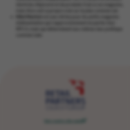
d’articles d’épicerie et de produits frais à ces magasins,
mais Alvo suit sa propre voie sur le plan commercial.
Mini Market
est une vitrine pour les petits magasins
d’alimentation qui s’approvisionnent en partie chez
RPCG, mais qui déterminent eux-mêmes leur politique
commerciale.
Vers notre site web