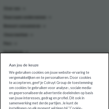
Over ons
Duurzaam ondernemen
Bewust consumeren
Onze merken
Pers
Investeren
Aan jou de keuze
Colruyt Group websites
We gebruiken cookies om jouw website-ervaring te
vergemakkelijken en te personaliseren. Door cookies
Colruyt Group Foundation
te accepteren, geef je Colruyt Group de toestemming
om cookies te gebruiken voor analyse-, sociale media-
Jobsite
en gepersonaliseerde advertentie doeleinden op basis
Xtra
van jouw interesses, gedrag en profiel. Dit ook in
samenwerking met derde partijen. Je kunt de
Real Estate
instellingen op elk moment wijzigen bij “Cookie-