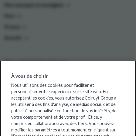
Nos marques et enseignes
Pers
Presse
Investir
Sites web de Colruyt Group
Colruyt Group Foundation
À vous de choisir
Offres d'emploi
Nous utilisons des cookies pour faciliter et
personnaliser votre expérience sur le site web. En
Xtra
acceptant les cookies, vous autorisez Colruyt Group à
les utiliser à des fins d'analyse, de médias sociaux et de
Real Estate
publicité personnalisée en fonction de vos intérêts, de
votre comportement et de votre profil. Et ce, y
compris en collaboration avec des tiers. Vous pouvez
modifier les paramètres à tout moment en cliquant sur