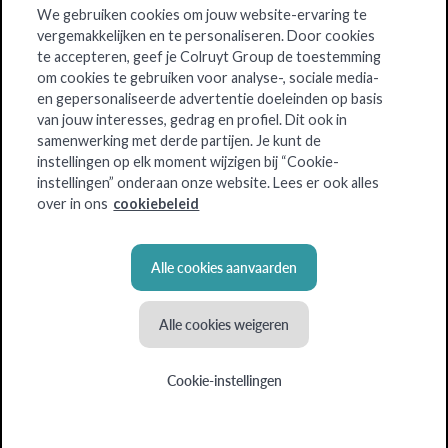
Colruyt Group websites
We gebruiken cookies om jouw website-ervaring te
vergemakkelijken en te personaliseren. Door cookies
Colruyt Group Foundation
te accepteren, geef je Colruyt Group de toestemming
om cookies te gebruiken voor analyse-, sociale media-
Jobsite
en gepersonaliseerde advertentie doeleinden op basis
Xtra
van jouw interesses, gedrag en profiel. Dit ook in
samenwerking met derde partijen. Je kunt de
Real Estate
instellingen op elk moment wijzigen bij “Cookie-
instellingen” onderaan onze website. Lees er ook alles
over in ons
cookiebeleid
Alle cookies aanvaarden
Alle cookies weigeren
© Colruyt Group
2026
Privacyverklaring
Cookie-instellingen
Privacyverklaring Xtra
Gebruiksvoorwaarden
Cookiebeleid
Sitemap
Cookie-instellingen