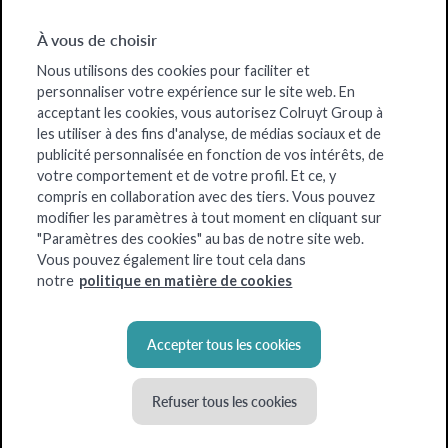
Colruyt Group Foundation
À vous de choisir
Offres d'emploi
Nous utilisons des cookies pour faciliter et
personnaliser votre expérience sur le site web. En
Xtra
acceptant les cookies, vous autorisez Colruyt Group à
les utiliser à des fins d'analyse, de médias sociaux et de
Real Estate
publicité personnalisée en fonction de vos intérêts, de
votre comportement et de votre profil. Et ce, y
compris en collaboration avec des tiers. Vous pouvez
modifier les paramètres à tout moment en cliquant sur
"Paramètres des cookies" au bas de notre site web.
Vous pouvez également lire tout cela dans
notre
politique en matière de cookies
© Colruyt Group
2026
Accepter tous les cookies
Déclaration de confidentialité
Refuser tous les cookies
Déclaration de confidentialité Xtra
Conditions d'utilisation