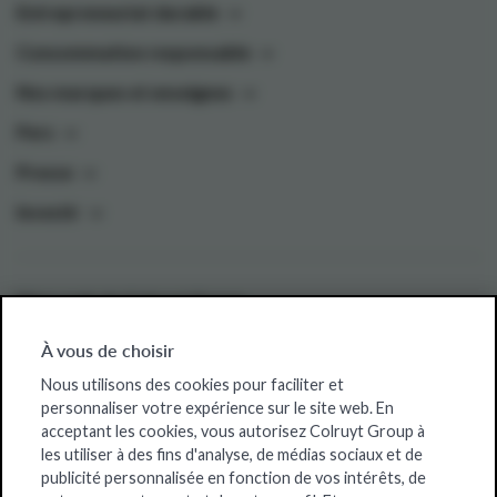
Entrepreneuriat durable
Consommation responsable
Nos marques et enseignes
Pers
Presse
Investir
Sites web de Colruyt Group
Colruyt Group Foundation
À vous de choisir
Offres d'emploi
Nous utilisons des cookies pour faciliter et
personnaliser votre expérience sur le site web. En
Xtra
acceptant les cookies, vous autorisez Colruyt Group à
les utiliser à des fins d'analyse, de médias sociaux et de
Real Estate
publicité personnalisée en fonction de vos intérêts, de