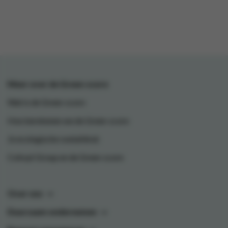
Meer over de Green-score
Wat is de Green-score
Hoe berekenen we de Green-score
Je ecologische voetafdruk
Colruyt Group en de Green-score
Over ons
Duurzaam ondernemen