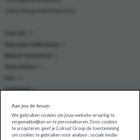
Colruyt Group en de Green-score
Over ons
Duurzaam ondernemen
Bewust consumeren
Onze merken
Pers
Investeren
Aan jou de keuze
Colruyt Group websites
We gebruiken cookies om jouw website-ervaring te
vergemakkelijken en te personaliseren. Door cookies
Colruyt Group Foundation
te accepteren, geef je Colruyt Group de toestemming
om cookies te gebruiken voor analyse-, sociale media-
Jobsite