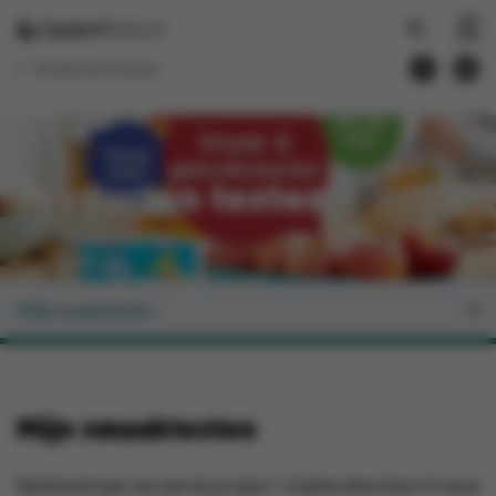
Producten testen
Producten testen
Mijn smaaktesten
Mijn smaaktesten
Benieuwd naar een eerste product- of gebruikerstest of sta je