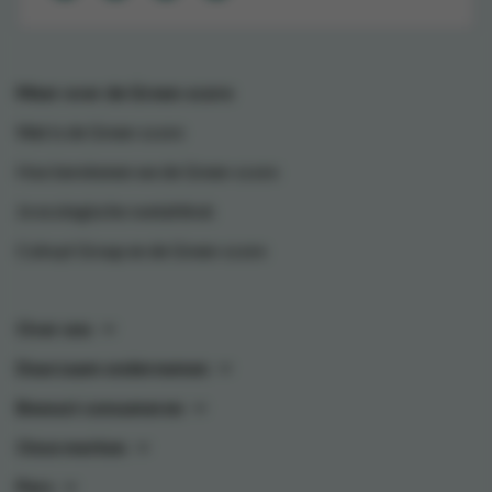
Meer over de Green-score
Wat is de Green-score
Hoe berekenen we de Green-score
Je ecologische voetafdruk
Colruyt Group en de Green-score
Over ons
Duurzaam ondernemen
Bewust consumeren
Onze merken
Pers