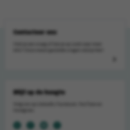
Contacteer ons
Heb je een vraag of ben je op zoek naar meer
info? Onze meest gestelde vragen vind je hier!
Blijf op de hoogte
Volg ons op LinkedIn, Facebook, YouTube en
Instagram.