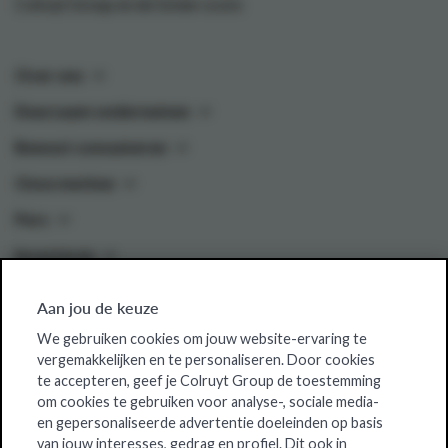
Colruyt Group en de Green-score
Over ons
Duurzaam ondernemen
Bewust consumeren
Onze merken
Pers
Investeren
Aan jou de keuze
Colruyt Group websites
We gebruiken cookies om jouw website-ervaring te
vergemakkelijken en te personaliseren. Door cookies
Colruyt Group Foundation
te accepteren, geef je Colruyt Group de toestemming
om cookies te gebruiken voor analyse-, sociale media-
Jobsite
en gepersonaliseerde advertentie doeleinden op basis
Xtra
van jouw interesses, gedrag en profiel. Dit ook in